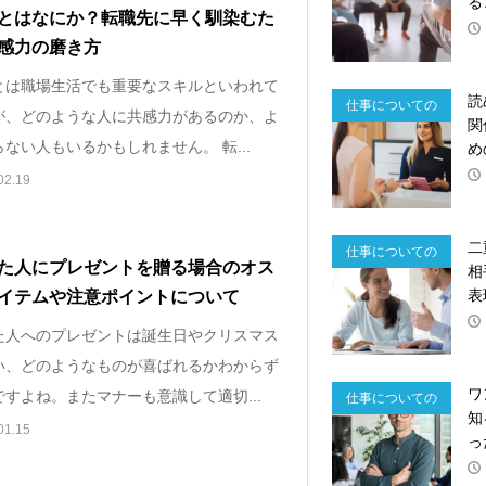
る
とはなにか？転職先に早く馴染むた
感力の磨き方
とは職場生活でも重要なスキルといわれて
読
仕事についての
が、どのような人に共感力があるのか、よ
関
心理
ない人もいるかもしれません。 転...
め
02.19
二
仕事についての
た人にプレゼントを贈る場合のオス
相
心理
表
イテムや注意ポイントについて
た人へのプレゼントは誕生日やクリスマス
い、どのようなものが喜ばれるかわからず
ワ
すよね。またマナーも意識して適切...
仕事についての
知
01.15
心理
っ