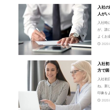
入社の
人がい
入社時
が、誰
よくお金
2020.
入社初
方で困
入社初
ね。新
印象をよ
2020.