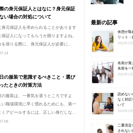
際の身元保証人とはなに？身元保証
ない場合の対処について
最新の記事
に身元保証人を求められることがあります
休憩が取
に保証人になってもらうか困りますよね。
リット・
2022年2
を借りる際に、身元保証人が必要に...
07.14
名前が覚
名前を一
2022年2
日の服装で意識するべきこと・選び
ったときの対策方法
読めない
日の服装は、一番気を遣うところですよ
なく対応
しい職場環境に早く慣れるためにも、第一
いて
2022年2
くアピールするには、正しい身だしな...
07.08
二重否定
されない