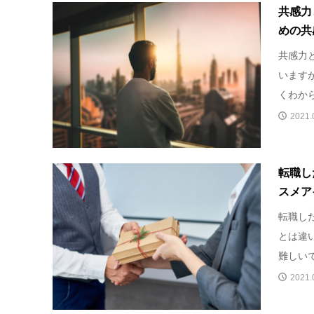
共感力
めの共
共感力
います
くわから
2021.
転職し
スメア
転職し
とは違
難しいで
2021.