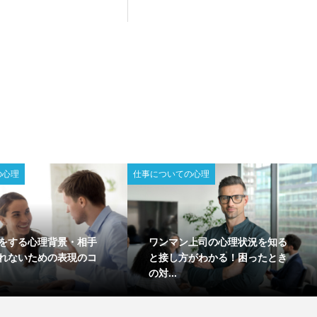
の心理
仕事についての心理
をする心理背景・相手
ワンマン上司の心理状況を知る
れないための表現のコ
と接し方がわかる！困ったとき
の対...