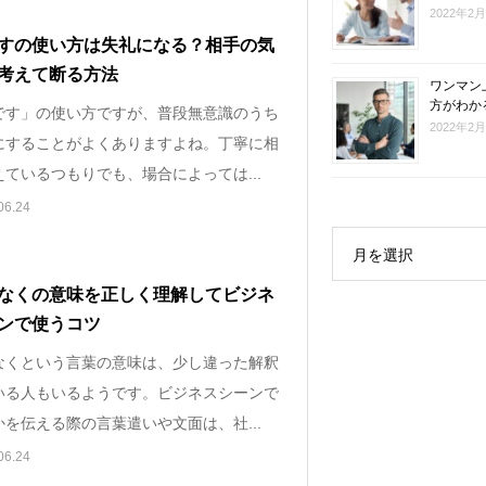
2022年2
すの使い方は失礼になる？相手の気
考えて断る方法
ワンマン
方がわか
です」の使い方ですが、普段無意識のうち
2022年2
にすることがよくありますよね。丁寧に相
ているつもりでも、場合によっては...
06.24
月を選択
なくの意味を正しく理解してビジネ
ンで使うコツ
なくという言葉の意味は、少し違った解釈
いる人もいるようです。ビジネスシーンで
を伝える際の言葉遣いや文面は、社...
06.24