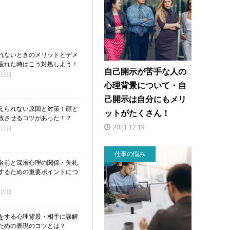
れないときのメリットとデメ
疲れた時はこう対処しよう！
自己開示が苦手な人の
月12日
心理背景について・自
己開示は自分にもメリ
えられない原因と対策！顔と
ットがたくさん！
致させるコツがあった！？
2021.12.19
月11日
仕事の悩み
名前と深層心理の関係・失礼
するための重要ポイントにつ
月10日
をする心理背景・相手に誤解
ための表現のコツとは？