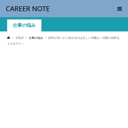
CAREER NOTE
仕事の悩み
ブログ
仕事の悩み
給料が安いから辞めるのは正しい判断か～現職で給料を
上げるテク～